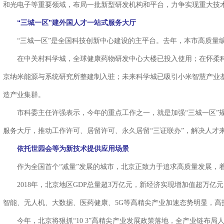
和光电子等重要领域，布局一批新型研发机构和平台，力争实现重大技
“三城一区”建外国人才一站式服务大厅
“三城一区”是全国科技创新中心建设的主平台。去年，本市高质量编
在中关村科学城，全球健康药物研发中心大楼已投入使用；在怀柔科
京纳米能源与系统研究所整建制入驻；未来科学城已吸引小米智慧产业
造产业集群。
市科委主任许强表示，今年的重点工作之一，就是加强“三城一区”规
“核问”智能问答系统，引领核工业数据驱动未来
服务大厅，推动工作许可、居留许可、永久居留“三证联办”，解决人才
依托世园会等为新技术提供应用场景
作为全国首个“减量”发展的城市，北京正致力于追求高质量发展，
2018年，北京地区GDP总量超3万亿元，新经济实现增加值超万亿元，
智能、无人机、大数据、医药健康、5G等高精尖产业加速态势明显，高技术
今年，北京将狠抓“10 3”高精尖产业发展政策落地，全产业链布局