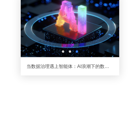
存数千万元，减少70%线下业务数据填报工作量...
当数据治理遇上智能体：AI浪潮下的数据治理变革之路