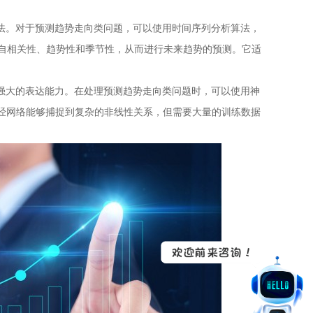
方法。对于预测趋势走向类问题，可以使用时间序列分析算法，
列的自相关性、趋势性和季节性，从而进行未来趋势的预测。它适
有强大的表达能力。在处理预测趋势走向类问题时，可以使用神
神经网络能够捕捉到复杂的非线性关系，但需要大量的训练数据