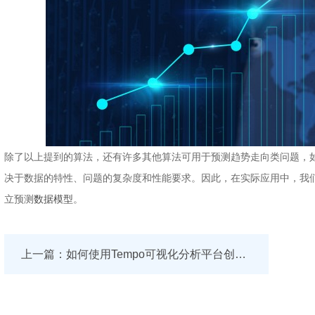
除了以上提到的算法，还有许多其他算法可用于预测趋势走向类问题，
“核问”智能问答系统，引领核工业数据驱动未来
决于数据的特性、问题的复杂度和性能要求。因此，在实际应用中，我
立预测
数据模型
。
上一篇：如何使用Tempo可视化分析平台创建一个销售数据分析看板？