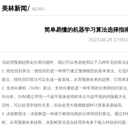
/
美林新闻
NEWS
简单易懂的机器学习算法选择指
2023-08-29 17:00:
当处理预测趋势走向类问题时，我们可以考虑使用以下几种常见的算法
1. 线性回归算法：线性回归是一种用于建立预测模型的基本算法。它
据点，线性回归算法可以生成一条直线，从而预测未来的趋势。它简单
2. 支持向量机（SVM）算法：支持向量机是一种常用的分类和回归算
归分析。SVM通过寻找一个超平面来使得样本点与该平面的间隔最大化
活性，可以处理非线性关系，但在处理大规模数据时计算复杂度较高。
3. 决策树算法：决策树是一种基于树形结构的分类和回归算法。通过
程，从而预测未来趋势。决策树算法适合处理具有多个输入特征的问题