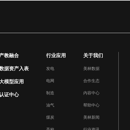
产教融合
行业应用
关于我们
数据资产入表
发电
美林数据
电网
合作生态
大模型应用
制造
内容中心
认证中心
油气
帮助中心
煤炭
美林新闻
高校
行业资讯