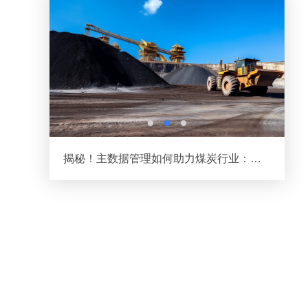
存数千万元，减少70%线下业务数据填报工作量...
当数据治理遇上智能体：AI浪潮下的数据治理变革之路