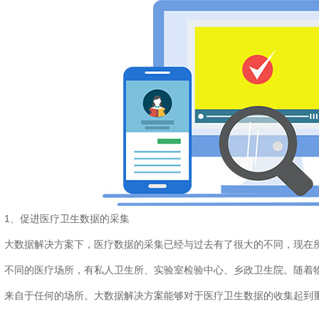
1、促进医疗卫生数据的采集
大数据解决方案下，医疗数据的采集已经与过去有了很大的不同，现在
不同的医疗场所，有私人卫生所、实验室检验中心、乡政卫生院。随着物联网(I
来自于任何的场所。大数据解决方案能够对于医疗卫生数据的收集起到