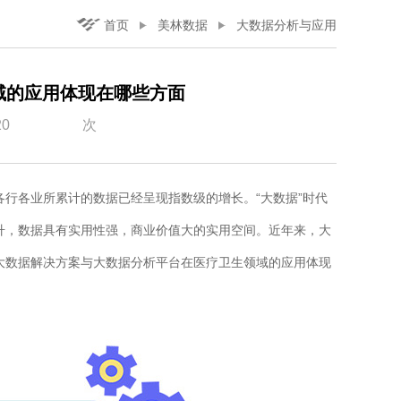
首页
美林数据
大数据分析与应用
域的应用体现在哪些方面
20
次
行各业所累计的数据已经呈现指数级的增长。“大数据”时代
升，数据具有实用性强，商业价值大的实用空间。近年来，大
大数据解决方案与大数据分析平台在医疗卫生领域的应用体现