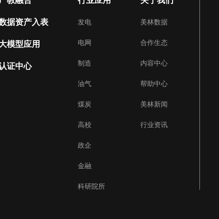
产教融合
行业应用
关于我们
数据资产入表
发电
美林数据
电网
合作生态
大模型应用
制造
内容中心
认证中心
油气
帮助中心
煤炭
美林新闻
高校
行业资讯
政企
金融
科研院所