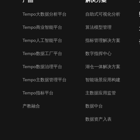
产品
解决方案
Tempo大数据分析平台
自助式可视化分析
Tempo商业智能平台
算法模型管理
Tempo人工智能平台
指标管理解决方案
Tempo数据工厂平台
数字指挥中心
Tempo数据治理平台
湖仓一体解决方案
Tempo主数据管理平台
智能场景应用构建
Tempo指标平台
主数据应用监管
产教融合
数据中台
数据资产入表