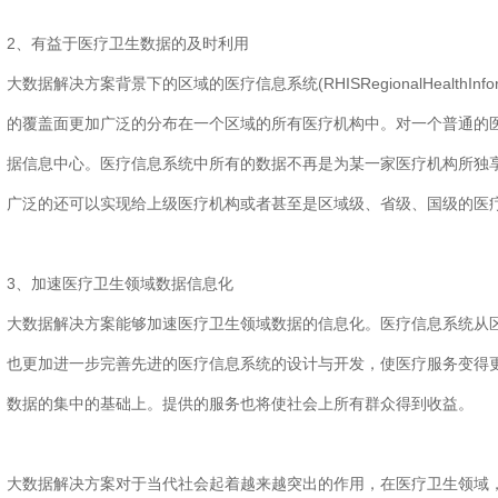
2、有益于医疗卫生数据的及时利用
大数据解决方案背景下的区域的医疗信息系统(RHISRegionalHealthIn
的覆盖面更加广泛的分布在一个区域的所有医疗机构中。对一个普通的
据信息中心。医疗信息系统中所有的数据不再是为某一家医疗机构所独
广泛的还可以实现给上级医疗机构或者甚至是区域级、省级、国级的医
Tempo+金融|银行智能分析决策平台建设实践
3、加速医疗卫生领域数据信息化
大数据解决方案能够加速医疗卫生领域数据的信息化。医疗信息系统从
也更加进一步完善先进的医疗信息系统的设计与开发，使医疗服务变得
数据的集中的基础上。提供的服务也将使社会上所有群众得到收益。
大数据解决方案对于当代社会起着越来越突出的作用，在医疗卫生领域