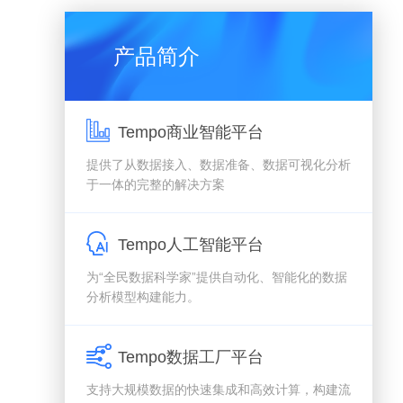
产品简介
Tempo商业智能平台
提供了从数据接入、数据准备、数据可视化分析
于一体的完整的解决方案
Tempo人工智能平台
为“全民数据科学家”提供自动化、智能化的数据
分析模型构建能力。
Tempo数据工厂平台
支持大规模数据的快速集成和高效计算，构建流