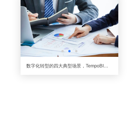
型的四大典型场景，TempoBI来支持
数据分析上手难？2招帮你快速生成高质量数据可视化报表