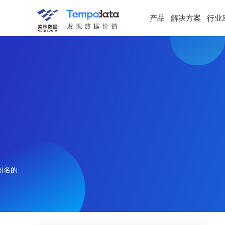
产品
解决方案
行业
知名的