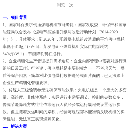
浏览：
次
一、项目背景
1、国家环保要求倒逼煤电机组节能降耗：国家发改委、环保部和国家
能源局联合发布《煤电节能减排升级与改造行动计划（2014-2020
年）》，具体要求：到2020年，现役煤电机组改造后的平均供电煤耗
率低于310g／(kW·h)。某发电企业燃煤机组实际供电煤耗约
340g/(kW·h)，节能降耗势在必行。
2、企业精细化生产管理提升需求迫切：企业内部管理中需要对运行班
组的日常工作进行考评，供电煤耗是主要指标之一，不考虑天气、煤
质等综合因素下简单对比供电煤耗数据是笼统而片面的，已无法跟上
企业生产精细化管理
要求。
3、传统人工经验调参无法确保节能效果：火电机组是一个庞大的多变
量、高维度、非线性系统，实际运行中需要调节、控制的参数众多，
传统节能降耗方式往往依靠运行人员经验或运行规程去设置运行参
数。但是随着投运时间的累积，经验与规程都不能准确反映机组的实
际性能，无法真正实现煤耗优化。
二、解决方案