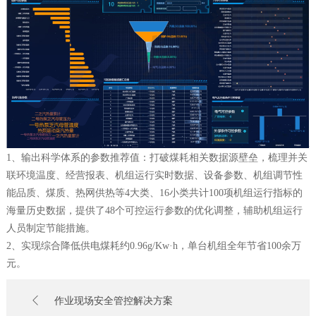
1、输出科学体系的参数推荐值：打破煤耗相关数据源壁垒，梳理并关
联环境温度、经营报表、机组运行实时数据、设备参数、机组调节性
能品质、煤质、热网供热等4大类、16小类共计100项机组运行指标的
海量历史数据，提供了48个可控运行参数的优化调整，辅助机组运行
人员制定节能措施。
2、实现综合降低供电煤耗约0.96g/Kw·h，单台机组全年节省100余万
元。
作业现场安全管控解决方案