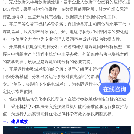
1、完成数据采样与数据预处理：基于企业大数据平台已有的运行机组
DCS数据，采用分钟均值采样，在数据预处理阶段，针对机组实际运
行数据特点，重点开展稳态检验、数据清洗和数据标准化工作。
2、开展同等负荷下煤耗差异分析：直观地呈现出相同负荷水平下供电
煤耗差异，以及对应时段的机、炉、电运行参数和外部因素的变化趋
势，多角度全方位地为专业管理人员洞察生成过程提供数据支撑。
3、开展机组供电煤耗规律分析：通过构建供电煤耗回归分析模型，掌
握火电机组生产全流程中机炉电主要参数、外部条件与供电煤耗之间
的数学规律，该模型是煤耗影响分析的必要前提。
4、开展运行参数煤耗影响值分析：基于机组历史运行数据和供电煤耗
回归分析模型，分析出各运行参数对供电煤耗的影响值（运行参数改
变1个单位，会影响多少供电煤耗），为实际运行中机组节能措施的制
定提供指导依据。
5、输出机组煤耗优化参数推荐值：在运行参数敏感特性分析的基础
上，采用
机器学习
算法深入挖掘燃煤机组能耗基准值和运行参数推荐
值，为运行人员实现能耗优化提供科学有效的参数调整支撑。
三、建设成效