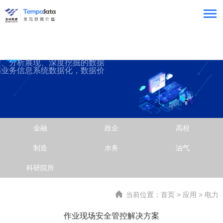
理、分析展现、深度挖掘的数据
部业务信息系统数据化，数据价
金融
政企
高校
制造
水务
油气
科研院所
当前位置：
首页
>
应用
>
电力
作业现场安全管控解决方案