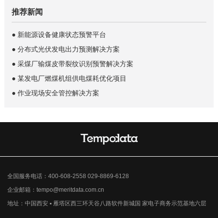
推荐新闻
● 新能源设备健康状态预警平台
● 分布式光伏发电出力预测解决方案
● 采煤厂输煤皮带裂纹识别预警解决方案
● 某发电厂燃煤机组供电煤耗优化项目
● 作业现场安全管控解决方案
全国服务电话：400-608-2558 029-8869-6128
企业邮箱：tempo@meritdata.com.cn
地址：中国西安 ▪ 雁塔区西三环天谷八路软件新城国 家电子商务示范基地六层