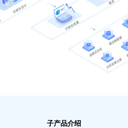
子产品介绍