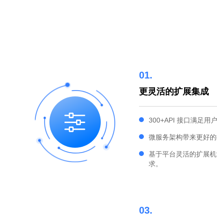
01.
更灵活的扩展集成
300+API 接口满足
微服务架构带来更好的
基于平台灵活的扩展机
求。
03.