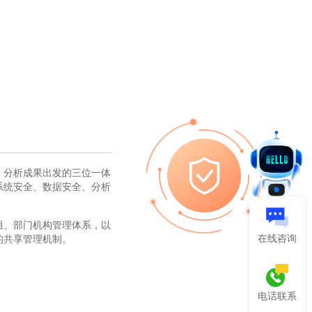
、分析成果出发的三位一体
系统安全、数据安全、分析
组、部门机构管理体系，以
在线咨询
的共享管理机制。
电话联系