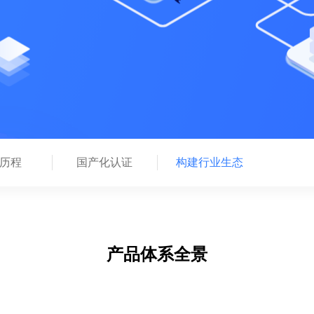
历程
国产化认证
构建行业生态
产品体系全景