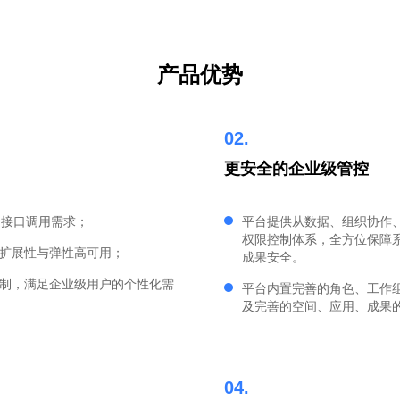
产品优势
02.
更安全的企业级管控
用户接口调用需求；
平台提供从数据、组织协作
权限控制体系，全方位保障
扩展性与弹性高可用；
成果安全。
制，满足企业级用户的个性化需
平台内置完善的角色、工作
及完善的空间、应用、成果
04.