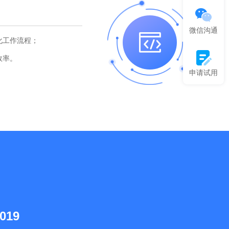
微信沟通
化工作流程；
效率。
申请试用