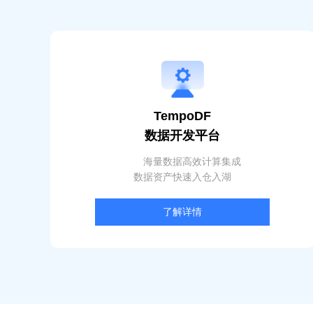
TempoDF
数据开发平台
海量数据高效计算集成
数据资产快速入仓入湖
了解详情