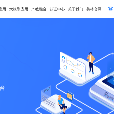
应用
大模型应用
产教融合
认证中心
关于我们
美林官网
台