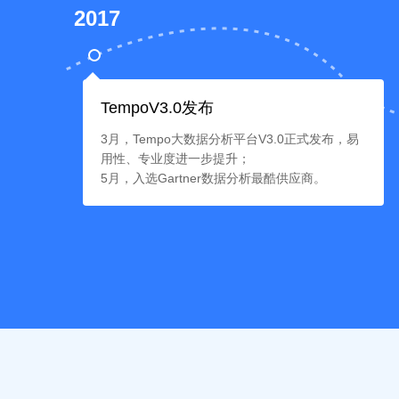
Tempo人工智能
Tempo大数据分析平台深度学习框架功能上线，
Tempo进入人工智能时代
易
2018